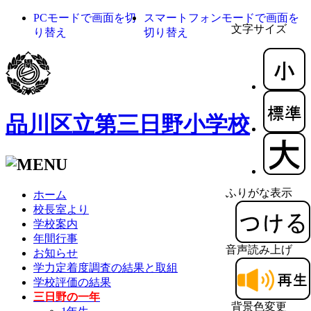
PCモードで画面を切
スマートフォンモードで画面を
文字サイズ
り替え
切り替え
品川区立第三日野小学校
ふりがな表示
ホーム
校長室より
学校案内
年間行事
音声読み上げ
お知らせ
学力定着度調査の結果と取組
学校評価の結果
三日野の一年
背景色変更