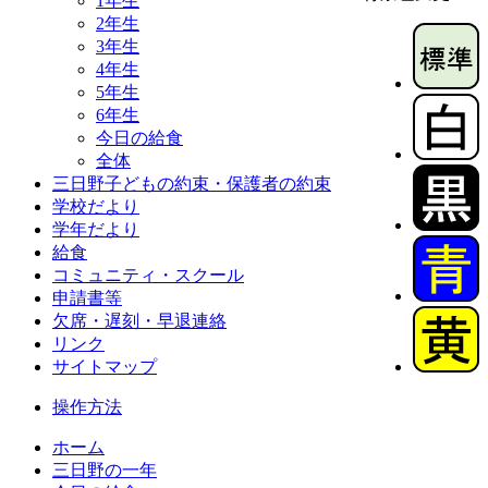
1年生
2年生
3年生
4年生
5年生
6年生
今日の給食
全体
三日野子どもの約束・保護者の約束
学校だより
学年だより
給食
コミュニティ・スクール
申請書等
欠席・遅刻・早退連絡
リンク
サイトマップ
操作方法
ホーム
三日野の一年