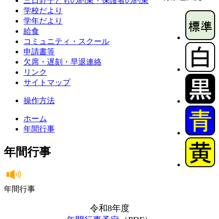
三日野子どもの約束・保護者の約束
学校だより
学年だより
給食
コミュニティ・スクール
申請書等
欠席・遅刻・早退連絡
リンク
サイトマップ
操作方法
ホーム
年間行事
年間行事
年間行事
令和8年度