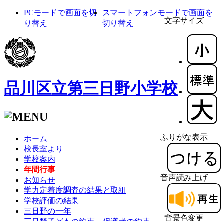
PCモードで画面を切
スマートフォンモードで画面を
文字サイズ
り替え
切り替え
品川区立第三日野小学校
ふりがな表示
ホーム
校長室より
学校案内
年間行事
音声読み上げ
お知らせ
学力定着度調査の結果と取組
学校評価の結果
三日野の一年
背景色変更