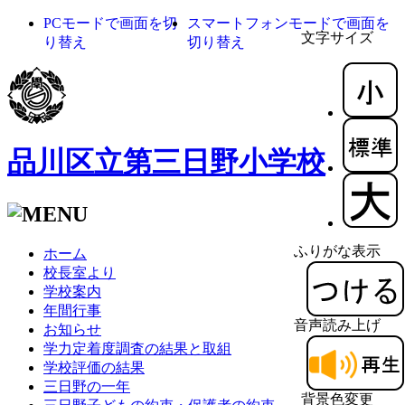
PCモードで画面を切
スマートフォンモードで画面を
文字サイズ
り替え
切り替え
品川区立第三日野小学校
ふりがな表示
ホーム
校長室より
学校案内
年間行事
音声読み上げ
お知らせ
学力定着度調査の結果と取組
学校評価の結果
三日野の一年
背景色変更